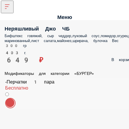
Меню
Неряшливый Джо ЧБ
Бифштекс говяжий, сыр чеддер,луковый соус,помидор,огурец
маринованный,лист салата,майонез,шрирача, булочка Вес 300 гр
403 г.
649 ₽
В корз
Модификаторы для категории «БУРГЕР»
-Перчатки 1 пара
Бесплатно