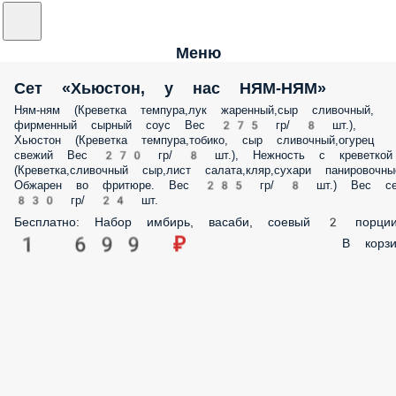
Меню
Сет «Хьюстон, у нас НЯМ-НЯМ»
Ням-ням (Креветка темпура,лук жаренный,сыр сливочный,
фирменный сырный соус Вес 275 гр/ 8 шт.),
Хьюстон (Креветка темпура,тобико, сыр сливочный,огурец
свежий Вес 270 гр/ 8 шт.), Нежность с креветкой
(Креветка,сливочный сыр,лист салата,кляр,сухари панировочны
Обжарен во фритюре. Вес 285 гр/ 8 шт.) Вес се
830 гр/ 24 шт.
Бесплатно: Набор имбирь, васаби, соевый 2 порци
1 699 ₽
В корзи