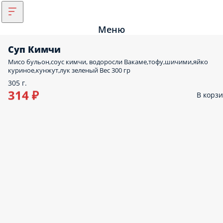
Меню
Суп Кимчи
Мисо бульон,соус кимчи, водоросли Вакаме,тофу,шичими,яйко
куриное,кунжут,лук зеленый Вес 300 гр
305 г.
314 ₽
В корз